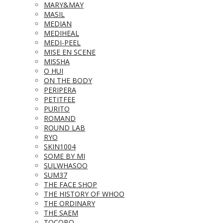
MARY&MAY
MASIL
MEDIAN
MEDIHEAL
MEDI-PEEL
MISE EN SCENE
MISSHA
O HUI
ON THE BODY
PERIPERA
PETITFEE
PURITO
ROMAND
ROUND LAB
RYO
SKIN1004
SOME BY MI
SULWHASOO
SUM37
THE FACE SHOP
THE HISTORY OF WHOO
THE ORDINARY
THE SAEM
TOCOBO