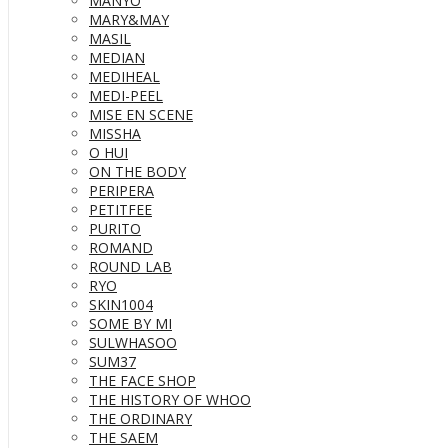
MANYO
MARY&MAY
MASIL
MEDIAN
MEDIHEAL
MEDI-PEEL
MISE EN SCENE
MISSHA
O HUI
ON THE BODY
PERIPERA
PETITFEE
PURITO
ROMAND
ROUND LAB
RYO
SKIN1004
SOME BY MI
SULWHASOO
SUM37
THE FACE SHOP
THE HISTORY OF WHOO
THE ORDINARY
THE SAEM