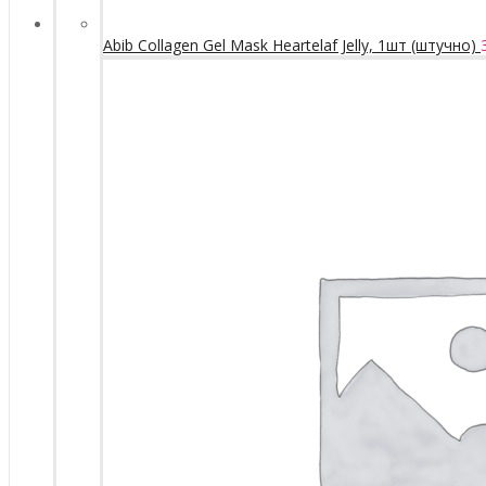
Abib Collagen Gel Mask Heartelaf Jelly, 1шт (штучно)