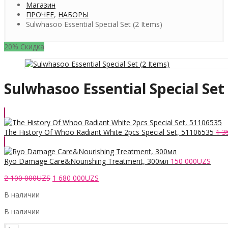
Магазин
ПРОЧЕЕ
,
НАБОРЫ
Sulwhasoo Essential Special Set (2 Items)
20% Скидка
Sulwhasoo Essential Special Set
The History Of Whoo Radiant White 2pcs Special Set, 51106535
1 3
Ryo Damage Care&Nourishing Treatment, 300мл
150 000
UZS
Первоначальная
Текущая
2 100 000
UZS
1 680 000
UZS
цена
цена:
В наличии
составляла
1
2
680
В наличии
100
000UZS.
000UZS.