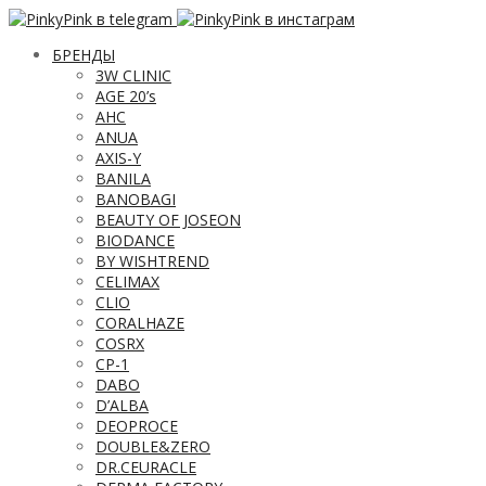
БРЕНДЫ
3W CLINIC
AGE 20’s
AHC
ANUA
AXIS-Y
BANILA
BANOBAGI
BEAUTY OF JOSEON
BIODANCE
BY WISHTREND
CELIMAX
CLIO
CORALHAZE
COSRX
CP-1
DABO
D’ALBA
DEOPROCE
DOUBLE&ZERO
DR.CEURACLE