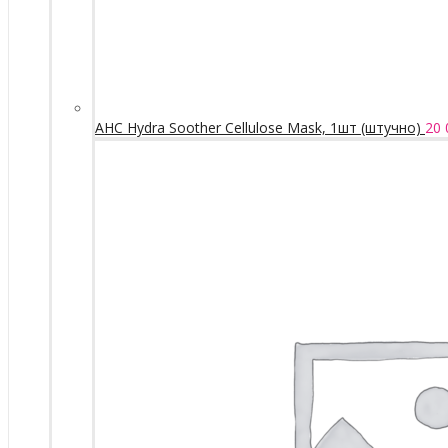
AHC Hydra Soother Cellulose Mask, 1шт (штучно)
20 