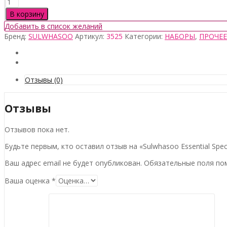
Количество
товара
В корзину
Sulwhasoo
Добавить в список желаний
Essential
Бренд:
SULWHASOO
Артикул:
3525
Категории:
НАБОРЫ
,
ПРОЧЕЕ
Special
Set
(2
Items)
Отзывы (0)
Отзывы
Отзывов пока нет.
Будьте первым, кто оставил отзыв на «Sulwhasoo Essential Specia
Ваш адрес email не будет опубликован.
Обязательные поля п
Ваша оценка
*