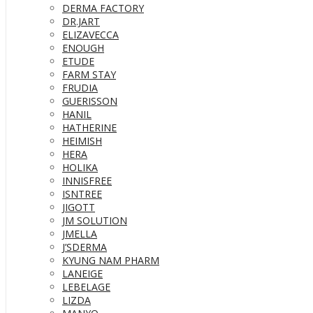
DERMA FACTORY
DR.JART
ELIZAVECCA
ENOUGH
ETUDE
FARM STAY
FRUDIA
GUERISSON
HANIL
HATHERINE
HEIMISH
HERA
HOLIKA
INNISFREE
ISNTREE
JIGOTT
JM SOLUTION
JMELLA
J’SDERMA
KYUNG NAM PHARM
LANEIGE
LEBELAGE
LIZDA