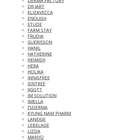
DERMA FACTORY
DR.JART
ELIZAVECCA
ENOUGH
ETUDE
FARM STAY
FRUDIA
GUERISSON
HANIL
HATHERINE
HEIMISH
HERA
HOLIKA
INNISFREE
ISNTREE
JIGOTT
JM SOLUTION
JMELLA
J’SDERMA
KYUNG NAM PHARM
LANEIGE
LEBELAGE
LIZDA
MANYO