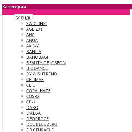
Категории
БРЕНДЫ
3W CLINIC
AGE 20’s
AHC
ANUA
AXIS-Y
BANILA
BANOBAGI
BEAUTY OF JOSEON
BIODANCE
BY WISHTREND
CELIMAX
CLIO
CORALHAZE
COSRX
CP-1
DABO
D’ALBA
DEOPROCE
DOUBLE&ZERO
DR.CEURACLE