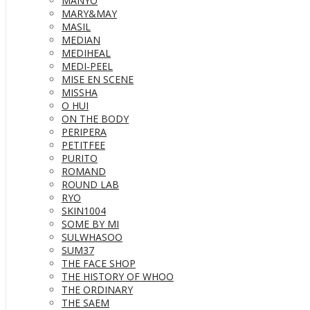
MANYO
MARY&MAY
MASIL
MEDIAN
MEDIHEAL
MEDI-PEEL
MISE EN SCENE
MISSHA
O HUI
ON THE BODY
PERIPERA
PETITFEE
PURITO
ROMAND
ROUND LAB
RYO
SKIN1004
SOME BY MI
SULWHASOO
SUM37
THE FACE SHOP
THE HISTORY OF WHOO
THE ORDINARY
THE SAEM