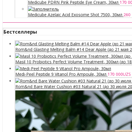
Medicube PDRN Pink Peptide Eye Cream, 30мл
170 0
Medicube Azelaic Acid Exosome Shot 7500, 30мл
260
Бестселлеры
Rom&nd Glasting Melting Balm #14 Dear Apple (до 21 мая 
Masil 10 Probiotics Perfect Volume Treatment, 300мл (до 1
Medi-Peel Peptide 9 Vitanol Pro Ampoule, 30мл
170 000
UZS
Rom&nd Bare Water Cushion #03 Natural 21 (до 30 июля 2