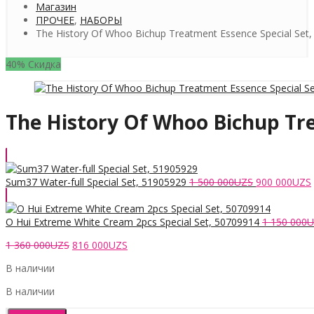
Магазин
ПРОЧЕЕ
,
НАБОРЫ
The History Of Whoo Bichup Treatment Essence Special Set
40% Скидка
The History Of Whoo Bichup Tre
Первоначал
Sum37 Water-full Special Set, 51905929
1 500 000
UZS
900 000
UZS
цена
составляла
1
O Hui Extreme White Cream 2pcs Special Set, 50709914
1 150 000
U
500
Первоначальная
Текущая
1 360 000
UZS
816 000
UZS
000UZS.
цена
цена:
В наличии
составляла
816
1
000UZS.
В наличии
360
000UZS.