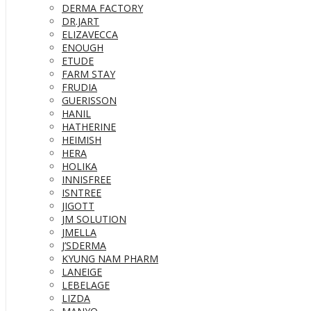
DERMA FACTORY
DR.JART
ELIZAVECCA
ENOUGH
ETUDE
FARM STAY
FRUDIA
GUERISSON
HANIL
HATHERINE
HEIMISH
HERA
HOLIKA
INNISFREE
ISNTREE
JIGOTT
JM SOLUTION
JMELLA
J’SDERMA
KYUNG NAM PHARM
LANEIGE
LEBELAGE
LIZDA