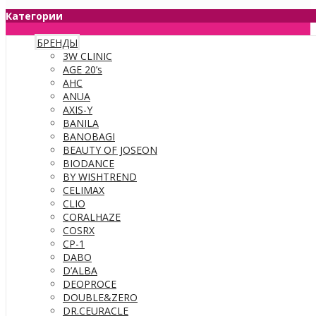
Категории
БРЕНДЫ
3W CLINIC
AGE 20’s
AHC
ANUA
AXIS-Y
BANILA
BANOBAGI
BEAUTY OF JOSEON
BIODANCE
BY WISHTREND
CELIMAX
CLIO
CORALHAZE
COSRX
CP-1
DABO
D’ALBA
DEOPROCE
DOUBLE&ZERO
DR.CEURACLE