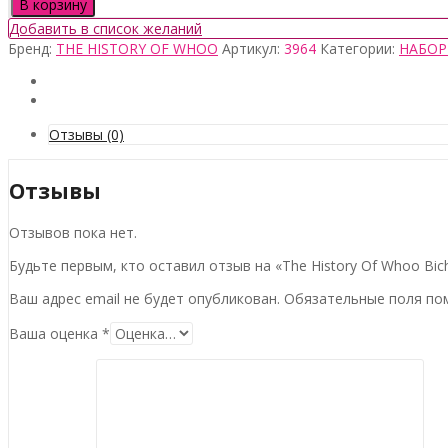
Количество
В корзину
товара
Добавить в список желаний
The
Бренд:
THE HISTORY OF WHOO
Артикул:
3964
Категории:
НАБО
History
Of
Whoo
Bichup
Treatment
Отзывы (0)
Essence
Special
Отзывы
Set,
51107585
Отзывов пока нет.
Будьте первым, кто оставил отзыв на «The History Of Whoo Bich
Ваш адрес email не будет опубликован.
Обязательные поля п
Ваша оценка
*