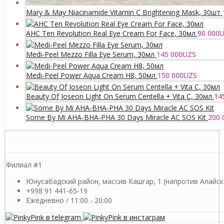
Mary & May Niacinamide Vitamin C Brightening Mask, 30шт
AHC Ten Revolution Real Eye Cream For Face, 30мл
90 000
U
Medi-Peel Mezzo Filla Eye Serum, 30мл
145 000
UZS
Medi-Peel Power Aqua Cream H8, 50мл
150 000
UZS
Beauty Of Joseon Light On Serum Centella + Vita C, 30мл
14
Some By Mi AHA-BHA-PHA 30 Days Miracle AC SOS Kit
200 
Филиал #1
Юнусабадский район, массив Кашгар, 1 (напротив Алайск
+998 91 441-65-19
Ежедневно / 11:00 - 20:00