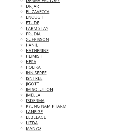
DERMA FACTORY
DR.JART
ELIZAVECCA
ENOUGH
ETUDE
FARM STAY
FRUDIA
GUERISSON
HANIL
HATHERINE
HEIMISH
HERA
HOLIKA
INNISFREE
ISNTREE
JIGOTT
JM SOLUTION
JMELLA
J’SDERMA
KYUNG NAM PHARM
LANEIGE
LEBELAGE
LIZDA
MANYO