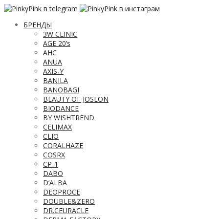
БРЕНДЫ
3W CLINIC
AGE 20’s
AHC
ANUA
AXIS-Y
BANILA
BANOBAGI
BEAUTY OF JOSEON
BIODANCE
BY WISHTREND
CELIMAX
CLIO
CORALHAZE
COSRX
CP-1
DABO
D’ALBA
DEOPROCE
DOUBLE&ZERO
DR.CEURACLE