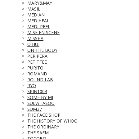
MARY&MAY
MASIL
MEDIAN
MEDIHEAL
MEDI-PEEL
MISE EN SCENE
MISSHA
O HUI
ON THE BODY
PERIPERA
PETITFEE
PURITO
ROMAND
ROUND LAB
RYO
SKIN1004
SOME BY MI
SULWHASOO
SUM37
THE FACE SHOP
THE HISTORY OF WHOO
THE ORDINARY
THE SAEM
TOCOBO