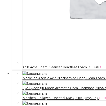
Abib Acne Foam Cleanser Heartleaf Foam, 150мл
105
Medicube Azelaic Acid Niacinamide Deep Clean Foam 
Ryo Gyeongju Moon Aromatic Floral Shampoo, 585м
Mediheal Collagen Essential Mask, 1шт (штучно)
18 0