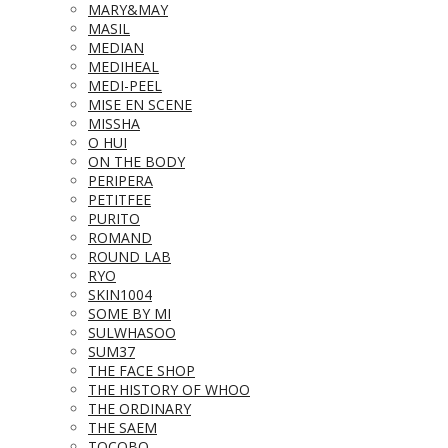
MARY&MAY
MASIL
MEDIAN
MEDIHEAL
MEDI-PEEL
MISE EN SCENE
MISSHA
O HUI
ON THE BODY
PERIPERA
PETITFEE
PURITO
ROMAND
ROUND LAB
RYO
SKIN1004
SOME BY MI
SULWHASOO
SUM37
THE FACE SHOP
THE HISTORY OF WHOO
THE ORDINARY
THE SAEM
TOCOBO