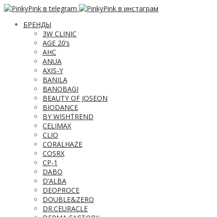
БРЕНДЫ
3W CLINIC
AGE 20’s
AHC
ANUA
AXIS-Y
BANILA
BANOBAGI
BEAUTY OF JOSEON
BIODANCE
BY WISHTREND
CELIMAX
CLIO
CORALHAZE
COSRX
CP-1
DABO
D’ALBA
DEOPROCE
DOUBLE&ZERO
DR.CEURACLE