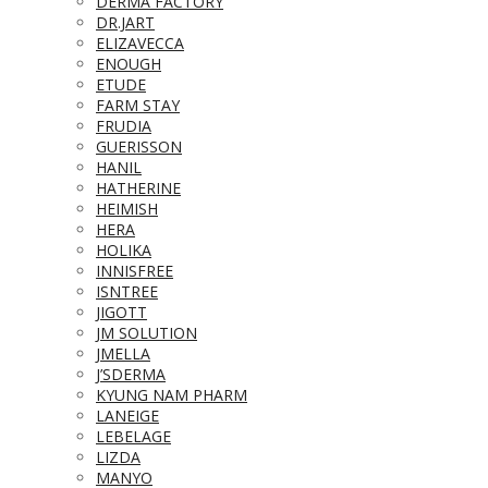
DERMA FACTORY
DR.JART
ELIZAVECCA
ENOUGH
ETUDE
FARM STAY
FRUDIA
GUERISSON
HANIL
HATHERINE
HEIMISH
HERA
HOLIKA
INNISFREE
ISNTREE
JIGOTT
JM SOLUTION
JMELLA
J’SDERMA
KYUNG NAM PHARM
LANEIGE
LEBELAGE
LIZDA
MANYO