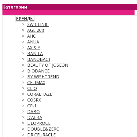
Категории
БРЕНДЫ
3W CLINIC
AGE 20’s
AHC
ANUA
AXIS-Y
BANILA
BANOBAGI
BEAUTY OF JOSEON
BIODANCE
BY WISHTREND
CELIMAX
CLIO
CORALHAZE
COSRX
CP-1
DABO
D’ALBA
DEOPROCE
DOUBLE&ZERO
DR.CEURACLE