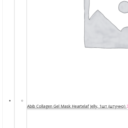
Abib Collagen Gel Mask Heartelaf Jelly, 1шт (штучно)