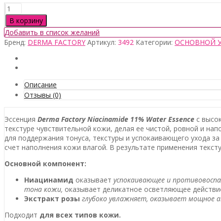
Количество
товара
В корзину
Derma
Добавить в список желаний
Factory
Бренд:
DERMA FACTORY
Артикул:
3492
Категории:
ОСНОВНОЙ 
Niacinamide
11%
Water
Essence,
150мл
Описание
Отзывы (0)
Эссенция
Derma Factory Niacinamide 11% Water Essence
с высо
текстуре чувствительной кожи, делая ее чистой, ровной и на
для поддержания тонуса, текстуры и успокаивающего ухода з
счет наполнения кожи влагой. В результате применения текст
Основной компонент:
Ниацинамид
оказывает
успокаивающее и противовоспа
тона кожи,
оказывает деликатное осветляющее действи
Экстракт розы
глубоко увлажняет, оказывает мощное 
Подходит
для всех типов кожи.