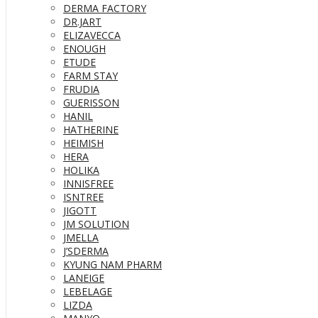
DERMA FACTORY
DR.JART
ELIZAVECCA
ENOUGH
ETUDE
FARM STAY
FRUDIA
GUERISSON
HANIL
HATHERINE
HEIMISH
HERA
HOLIKA
INNISFREE
ISNTREE
JIGOTT
JM SOLUTION
JMELLA
J’SDERMA
KYUNG NAM PHARM
LANEIGE
LEBELAGE
LIZDA