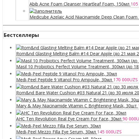
Abib Acne Foam Cleanser Heartleaf Foam, 150мл
105
Medicube Azelaic Acid Niacinamide Deep Clean Foam 
Бестселлеры
Rom&nd Glasting Melting Balm #14 Dear Apple (до 21 мая 
Masil 10 Probiotics Perfect Volume Treatment, 300мл (до 1
Medi-Peel Peptide 9 Vitanol Pro Ampoule, 30мл
170 000
UZS
Rom&nd Bare Water Cushion #03 Natural 21 (до 30 июля 2
Mary & May Niacinamide Vitamin C Brightening Mask, 30шт
AHC Ten Revolution Real Eye Cream For Face, 30мл
90 000
U
Medi-Peel Mezzo Filla Eye Serum, 30мл
145 000
UZS