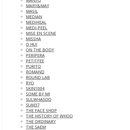
MANYO
MARY&MAY
MASIL
MEDIAN
MEDIHEAL
MEDI-PEEL
MISE EN SCENE
MISSHA
O HUI
ON THE BODY
PERIPERA
PETITFEE
PURITO
ROMAND
ROUND LAB
RYO
SKIN1004
SOME BY MI
SULWHASOO
SUM37
THE FACE SHOP
THE HISTORY OF WHOO
THE ORDINARY
THE SAEM