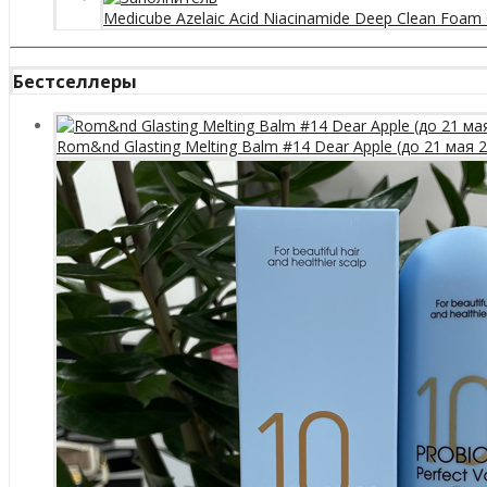
Medicube Azelaic Acid Niacinamide Deep Clean Foam 
Бестселлеры
Rom&nd Glasting Melting Balm #14 Dear Apple (до 21 мая 