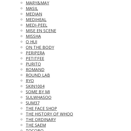
MARY&MAY
MASIL
MEDIAN
MEDIHEAL
MEDI-PEEL
MISE EN SCENE
MISSHA
O HUI
ON THE BODY
PERIPERA
PETITFEE
PURITO
ROMAND
ROUND LAB
RYO
SKIN1004
SOME BY MI
SULWHASOO
SUM37
THE FACE SHOP
THE HISTORY OF WHOO
THE ORDINARY
THE SAEM
TOCOBO