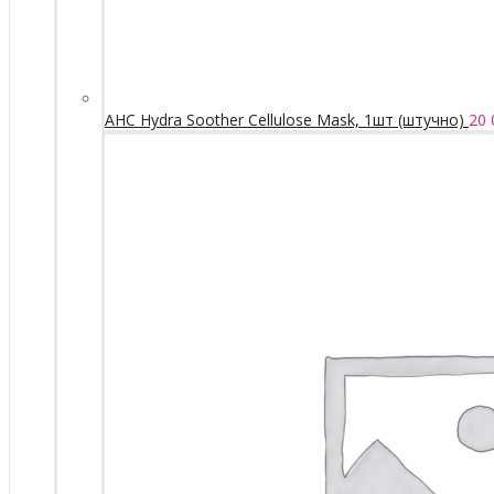
AHC Hydra Soother Cellulose Mask, 1шт (штучно)
20 