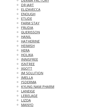
DERMA FACTORY
DR.JART
ELIZAVECCA
ENOUGH
ETUDE
FARM STAY
FRUDIA
GUERISSON
HANIL
HATHERINE
HEIMISH
HERA
HOLIKA
INNISFREE
ISNTREE
JIGOTT
JM SOLUTION
JMELLA
J’SDERMA
KYUNG NAM PHARM
LANEIGE
LEBELAGE
LIZDA
MANYO