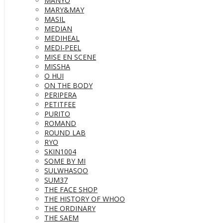
MANYO
MARY&MAY
MASIL
MEDIAN
MEDIHEAL
MEDI-PEEL
MISE EN SCENE
MISSHA
O HUI
ON THE BODY
PERIPERA
PETITFEE
PURITO
ROMAND
ROUND LAB
RYO
SKIN1004
SOME BY MI
SULWHASOO
SUM37
THE FACE SHOP
THE HISTORY OF WHOO
THE ORDINARY
THE SAEM