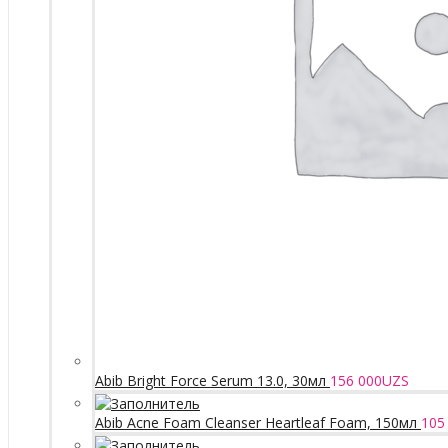
Abib Bright Force Serum 13.0, 30мл
156 000
UZS
Abib Acne Foam Cleanser Heartleaf Foam, 150мл
105