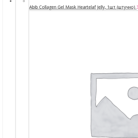
Abib Collagen Gel Mask Heartelaf Jelly, 1шт (штучно)