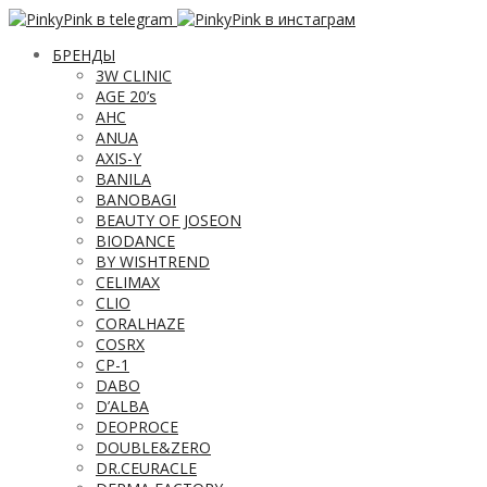
БРЕНДЫ
3W CLINIC
AGE 20’s
AHC
ANUA
AXIS-Y
BANILA
BANOBAGI
BEAUTY OF JOSEON
BIODANCE
BY WISHTREND
CELIMAX
CLIO
CORALHAZE
COSRX
CP-1
DABO
D’ALBA
DEOPROCE
DOUBLE&ZERO
DR.CEURACLE