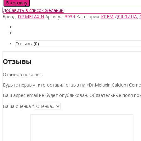
товара
В корзину
Dr.Melaxin
Добавить в список желаний
Calcium
Бренд:
DR.MELAXIN
Артикул:
3934
Категории:
КРЕМ ДЛЯ ЛИЦА
,
Cemenrete
Cyano
Pink
Spicule
Cream,
Отзывы (0)
50гр
Отзывы
Отзывов пока нет.
Будьте первым, кто оставил отзыв на «Dr.Melaxin Calcium Cemen
Ваш адрес email не будет опубликован.
Обязательные поля п
Ваша оценка
*