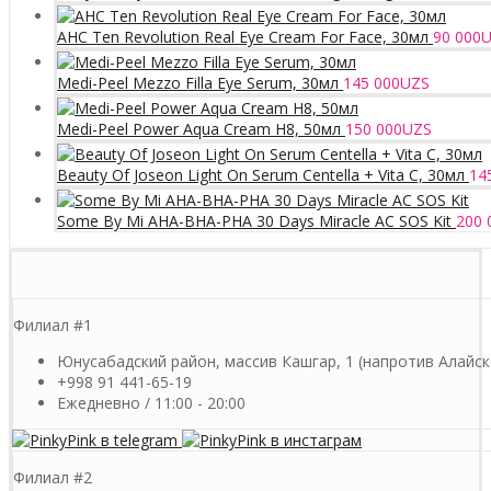
AHC Ten Revolution Real Eye Cream For Face, 30мл
90 000
U
Medi-Peel Mezzo Filla Eye Serum, 30мл
145 000
UZS
Medi-Peel Power Aqua Cream H8, 50мл
150 000
UZS
Beauty Of Joseon Light On Serum Centella + Vita C, 30мл
14
Some By Mi AHA-BHA-PHA 30 Days Miracle AC SOS Kit
200 
Филиал #1
Юнусабадский район, массив Кашгар, 1 (напротив Алайск
+998 91 441-65-19
Ежедневно / 11:00 - 20:00
Филиал #2