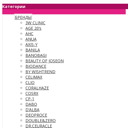
Категории
БРЕНДЫ
3W CLINIC
AGE 20’s
AHC
ANUA
AXIS-Y
BANILA
BANOBAGI
BEAUTY OF JOSEON
BIODANCE
BY WISHTREND
CELIMAX
CLIO
CORALHAZE
COSRX
CP-1
DABO
D’ALBA
DEOPROCE
DOUBLE&ZERO
DR.CEURACLE