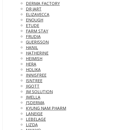
DERMA FACTORY
DR.JART
ELIZAVECCA
ENOUGH
ETUDE
FARM STAY
FRUDIA
GUERISSON
HANIL
HATHERINE
HEIMISH
HERA
HOLIKA
INNISFREE
ISNTREE
JIGOTT
JM SOLUTION
JMELLA
J’SDERMA
KYUNG NAM PHARM
LANEIGE
LEBELAGE
LIZDA