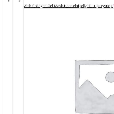
Abib Collagen Gel Mask Heartelaf Jelly, 1шт (штучно)