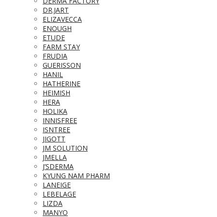
DERMA FACTORY
DR.JART
ELIZAVECCA
ENOUGH
ETUDE
FARM STAY
FRUDIA
GUERISSON
HANIL
HATHERINE
HEIMISH
HERA
HOLIKA
INNISFREE
ISNTREE
JIGOTT
JM SOLUTION
JMELLA
J’SDERMA
KYUNG NAM PHARM
LANEIGE
LEBELAGE
LIZDA
MANYO