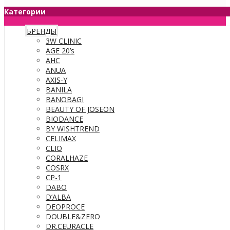
Категории
БРЕНДЫ
3W CLINIC
AGE 20’s
AHC
ANUA
AXIS-Y
BANILA
BANOBAGI
BEAUTY OF JOSEON
BIODANCE
BY WISHTREND
CELIMAX
CLIO
CORALHAZE
COSRX
CP-1
DABO
D’ALBA
DEOPROCE
DOUBLE&ZERO
DR.CEURACLE