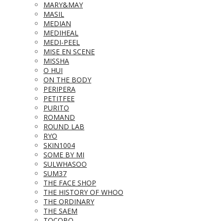
MARY&MAY
MASIL
MEDIAN
MEDIHEAL
MEDI-PEEL
MISE EN SCENE
MISSHA
O HUI
ON THE BODY
PERIPERA
PETITFEE
PURITO
ROMAND
ROUND LAB
RYO
SKIN1004
SOME BY MI
SULWHASOO
SUM37
THE FACE SHOP
THE HISTORY OF WHOO
THE ORDINARY
THE SAEM
TOCOBO