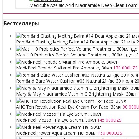
Medicube Azelaic Acid Niacinamide Deep Clean Foam 
Бестселлеры
Rom&nd Glasting Melting Balm #14 Dear Apple (до 21 мая 
Masil 10 Probiotics Perfect Volume Treatment, 300мл (до 1
Medi-Peel Peptide 9 Vitanol Pro Ampoule, 30мл
170 000
UZS
Rom&nd Bare Water Cushion #03 Natural 21 (до 30 июля 2
Mary & May Niacinamide Vitamin C Brightening Mask, 30шт
AHC Ten Revolution Real Eye Cream For Face, 30мл
90 000
U
Medi-Peel Mezzo Filla Eye Serum, 30мл
145 000
UZS
Medi-Peel Power Aqua Cream H8, 50мл
150 000
UZS