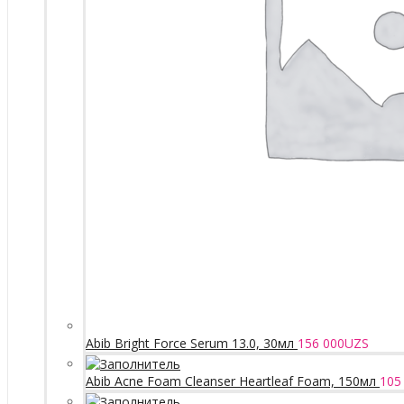
Abib Bright Force Serum 13.0, 30мл
156 000
UZS
Abib Acne Foam Cleanser Heartleaf Foam, 150мл
105