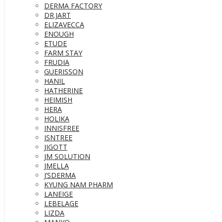
DERMA FACTORY
DR.JART
ELIZAVECCA
ENOUGH
ETUDE
FARM STAY
FRUDIA
GUERISSON
HANIL
HATHERINE
HEIMISH
HERA
HOLIKA
INNISFREE
ISNTREE
JIGOTT
JM SOLUTION
JMELLA
J’SDERMA
KYUNG NAM PHARM
LANEIGE
LEBELAGE
LIZDA