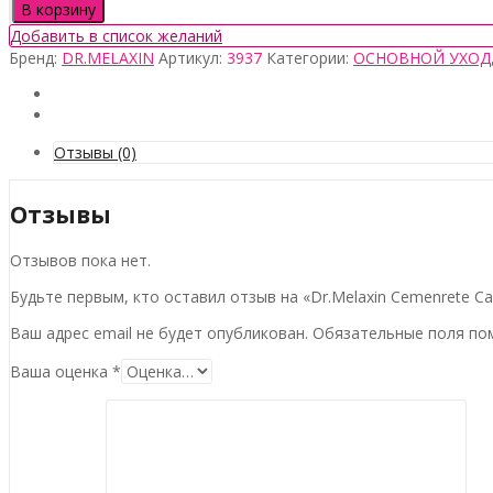
товара
В корзину
Dr.Melaxin
Добавить в список желаний
Cemenrete
Бренд:
DR.MELAXIN
Артикул:
3937
Категории:
ОСНОВНОЙ УХОД
Calcium
Intense
Ampoule
Plus,
30мл
Отзывы (0)
Отзывы
Отзывов пока нет.
Будьте первым, кто оставил отзыв на «Dr.Melaxin Cemenrete Cal
Ваш адрес email не будет опубликован.
Обязательные поля п
Ваша оценка
*