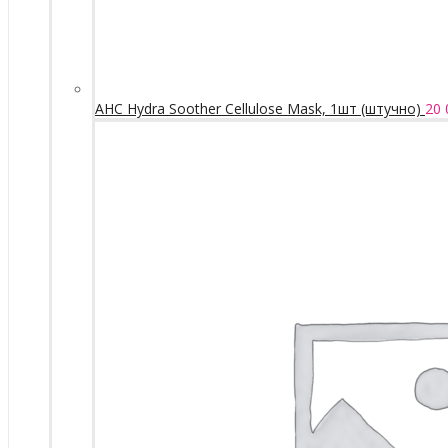
AHC Hydra Soother Cellulose Mask, 1шт (штучно)
20 