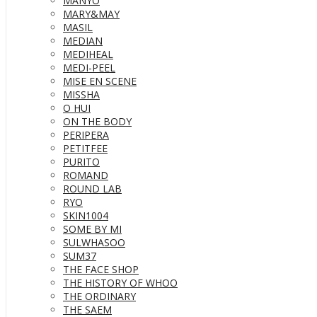
MANYO
MARY&MAY
MASIL
MEDIAN
MEDIHEAL
MEDI-PEEL
MISE EN SCENE
MISSHA
O HUI
ON THE BODY
PERIPERA
PETITFEE
PURITO
ROMAND
ROUND LAB
RYO
SKIN1004
SOME BY MI
SULWHASOO
SUM37
THE FACE SHOP
THE HISTORY OF WHOO
THE ORDINARY
THE SAEM