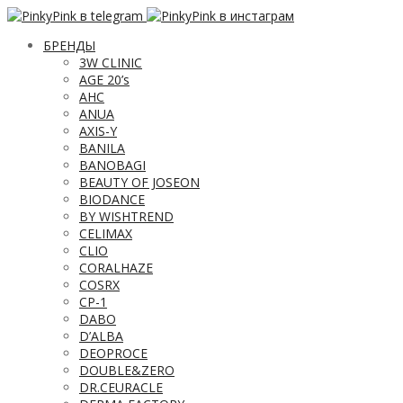
БРЕНДЫ
3W CLINIC
AGE 20’s
AHC
ANUA
AXIS-Y
BANILA
BANOBAGI
BEAUTY OF JOSEON
BIODANCE
BY WISHTREND
CELIMAX
CLIO
CORALHAZE
COSRX
CP-1
DABO
D’ALBA
DEOPROCE
DOUBLE&ZERO
DR.CEURACLE