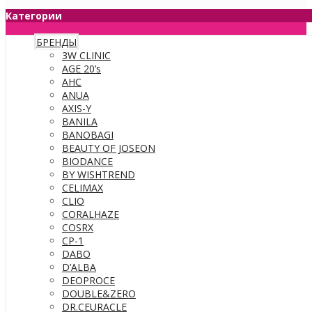
Категории
БРЕНДЫ
3W CLINIC
AGE 20’s
AHC
ANUA
AXIS-Y
BANILA
BANOBAGI
BEAUTY OF JOSEON
BIODANCE
BY WISHTREND
CELIMAX
CLIO
CORALHAZE
COSRX
CP-1
DABO
D’ALBA
DEOPROCE
DOUBLE&ZERO
DR.CEURACLE