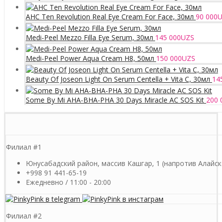
AHC Ten Revolution Real Eye Cream For Face, 30мл
90 000
U
Medi-Peel Mezzo Filla Eye Serum, 30мл
145 000
UZS
Medi-Peel Power Aqua Cream H8, 50мл
150 000
UZS
Beauty Of Joseon Light On Serum Centella + Vita C, 30мл
14
Some By Mi AHA-BHA-PHA 30 Days Miracle AC SOS Kit
200 
Филиал #1
Юнусабадский район, массив Кашгар, 1 (напротив Алайск
+998 91 441-65-19
Ежедневно / 11:00 - 20:00
Филиал #2