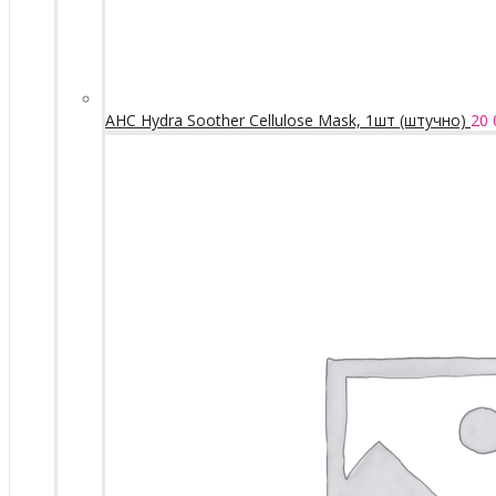
AHC Hydra Soother Cellulose Mask, 1шт (штучно)
20 