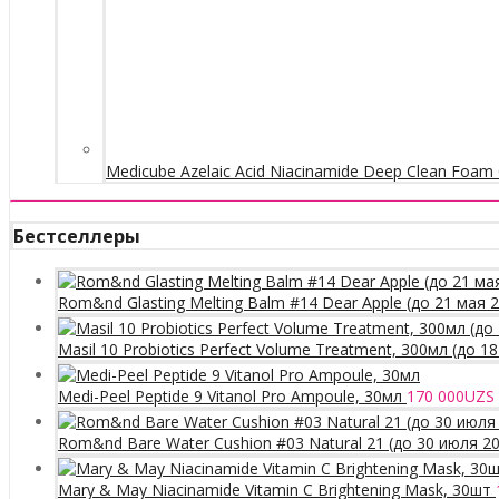
Medicube Azelaic Acid Niacinamide Deep Clean Foam 
Бестселлеры
Rom&nd Glasting Melting Balm #14 Dear Apple (до 21 мая 
Masil 10 Probiotics Perfect Volume Treatment, 300мл (до 1
Medi-Peel Peptide 9 Vitanol Pro Ampoule, 30мл
170 000
UZS
Rom&nd Bare Water Cushion #03 Natural 21 (до 30 июля 2
Mary & May Niacinamide Vitamin C Brightening Mask, 30шт