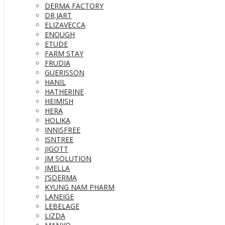
DERMA FACTORY
DR.JART
ELIZAVECCA
ENOUGH
ETUDE
FARM STAY
FRUDIA
GUERISSON
HANIL
HATHERINE
HEIMISH
HERA
HOLIKA
INNISFREE
ISNTREE
JIGOTT
JM SOLUTION
JMELLA
J’SDERMA
KYUNG NAM PHARM
LANEIGE
LEBELAGE
LIZDA