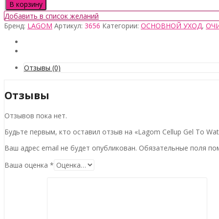
товара
В корзину
Lagom
Добавить в список желаний
Cellup
Бренд:
LAGOM
Артикул:
3656
Категории:
ОСНОВНОЙ УХОД
,
ОЧ
Gel
To
Water
Cleanser,
170мл
Отзывы (0)
Отзывы
Отзывов пока нет.
Будьте первым, кто оставил отзыв на «Lagom Cellup Gel To Wat
Ваш адрес email не будет опубликован.
Обязательные поля п
Ваша оценка
*