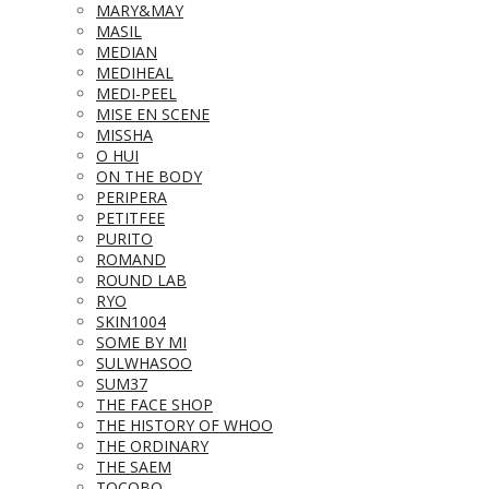
MARY&MAY
MASIL
MEDIAN
MEDIHEAL
MEDI-PEEL
MISE EN SCENE
MISSHA
O HUI
ON THE BODY
PERIPERA
PETITFEE
PURITO
ROMAND
ROUND LAB
RYO
SKIN1004
SOME BY MI
SULWHASOO
SUM37
THE FACE SHOP
THE HISTORY OF WHOO
THE ORDINARY
THE SAEM
TOCOBO