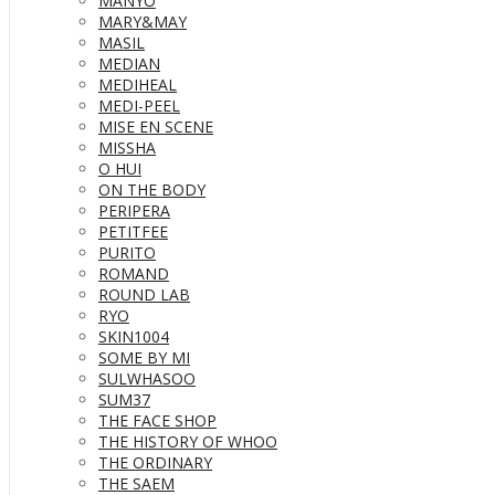
MANYO
MARY&MAY
MASIL
MEDIAN
MEDIHEAL
MEDI-PEEL
MISE EN SCENE
MISSHA
O HUI
ON THE BODY
PERIPERA
PETITFEE
PURITO
ROMAND
ROUND LAB
RYO
SKIN1004
SOME BY MI
SULWHASOO
SUM37
THE FACE SHOP
THE HISTORY OF WHOO
THE ORDINARY
THE SAEM