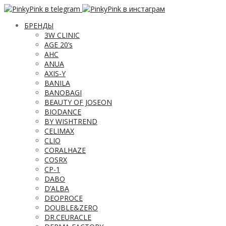
БРЕНДЫ
3W CLINIC
AGE 20’s
AHC
ANUA
AXIS-Y
BANILA
BANOBAGI
BEAUTY OF JOSEON
BIODANCE
BY WISHTREND
CELIMAX
CLIO
CORALHAZE
COSRX
CP-1
DABO
D’ALBA
DEOPROCE
DOUBLE&ZERO
DR.CEURACLE