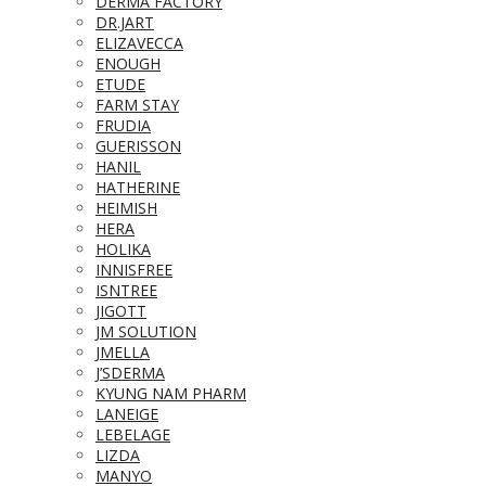
DERMA FACTORY
DR.JART
ELIZAVECCA
ENOUGH
ETUDE
FARM STAY
FRUDIA
GUERISSON
HANIL
HATHERINE
HEIMISH
HERA
HOLIKA
INNISFREE
ISNTREE
JIGOTT
JM SOLUTION
JMELLA
J’SDERMA
KYUNG NAM PHARM
LANEIGE
LEBELAGE
LIZDA
MANYO