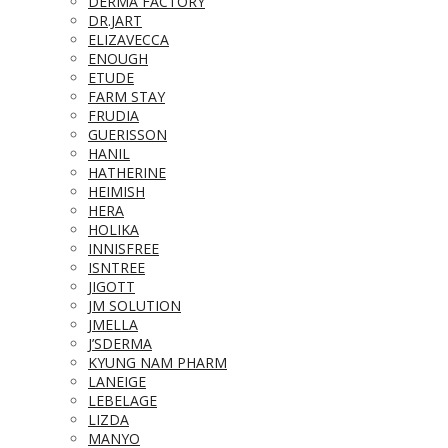
DERMA FACTORY
DR.JART
ELIZAVECCA
ENOUGH
ETUDE
FARM STAY
FRUDIA
GUERISSON
HANIL
HATHERINE
HEIMISH
HERA
HOLIKA
INNISFREE
ISNTREE
JIGOTT
JM SOLUTION
JMELLA
J’SDERMA
KYUNG NAM PHARM
LANEIGE
LEBELAGE
LIZDA
MANYO