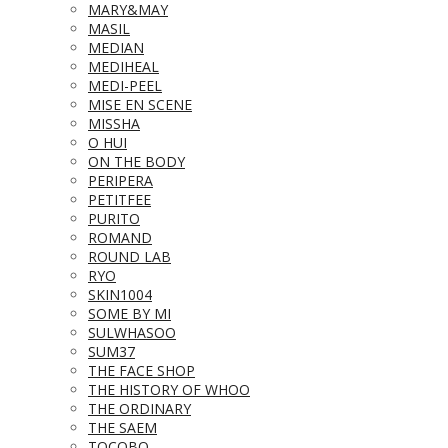
MARY&MAY
MASIL
MEDIAN
MEDIHEAL
MEDI-PEEL
MISE EN SCENE
MISSHA
O HUI
ON THE BODY
PERIPERA
PETITFEE
PURITO
ROMAND
ROUND LAB
RYO
SKIN1004
SOME BY MI
SULWHASOO
SUM37
THE FACE SHOP
THE HISTORY OF WHOO
THE ORDINARY
THE SAEM
TOCOBO