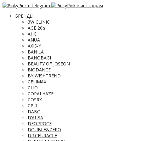
БРЕНДЫ
3W CLINIC
AGE 20’s
AHC
ANUA
AXIS-Y
BANILA
BANOBAGI
BEAUTY OF JOSEON
BIODANCE
BY WISHTREND
CELIMAX
CLIO
CORALHAZE
COSRX
CP-1
DABO
D’ALBA
DEOPROCE
DOUBLE&ZERO
DR.CEURACLE