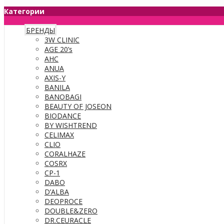
Категории
БРЕНДЫ
3W CLINIC
AGE 20’s
AHC
ANUA
AXIS-Y
BANILA
BANOBAGI
BEAUTY OF JOSEON
BIODANCE
BY WISHTREND
CELIMAX
CLIO
CORALHAZE
COSRX
CP-1
DABO
D’ALBA
DEOPROCE
DOUBLE&ZERO
DR.CEURACLE